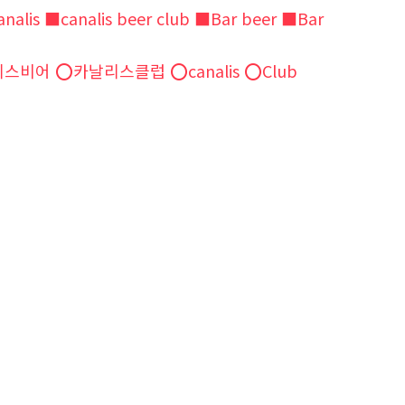
■canalis beer club ■Bar beer ■Bar
 ⭕️카날리스클럽 ⭕️canalis ⭕️Club