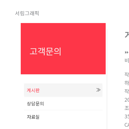
콘
텐
서림그래픽
츠
로
건
너
고객문의
⏩
뛰
비
기
게시판
2
상담문의
3
자료실
C