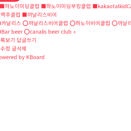
■하노이미딩클럽 ■하노이미딩부킹클럽 ■kakaotalkidCanalis 
■맥주클럽 ■까날리스비어
️카날리스 ⭕️까날리스비어클럽 ⭕️하노이비어클럽 ⭕️까날리스비어
️Bar beer ⭕️canalis beer club
»
목록보기
답글쓰기
글수정
글삭제
owered by KBoard