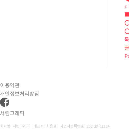
«
⭕
⭕
P
이용약관
개인정보처리방침
서림그래픽
회사명: 서림그래픽 대표자: 최용철
사업자등록번호: 202-29-01324