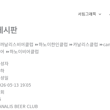
서림그래픽
게시판
까날리스비어클럽 ⏩하노이한인클럽 ⏩‍‍카날리스클럽 ⏩‍canalis be
어 ‍‍⏩하노이비어클럽
작성자
하하
작성일
026-05-13 19:05
조회
5
ANALIS BEER CLUB