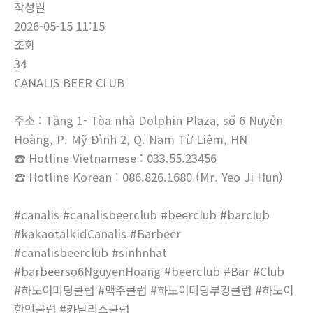
작성일
2026-05-15 11:15
조회
34
CANALIS BEER CLUB
주소 : Tầng 1- Tòa nhà Dolphin Plaza, số 6 Nuyễn
Hoàng, P. Mỹ Đình 2, Q. Nam Từ Liêm, HN
☎ Hotline Vietnamese : 033.55.23456
☎ Hotline Korean : 086.826.1680 (Mr. Yeo Ji Hun)
#canalis #canalisbeerclub #beerclub #barclub
#kakaotalkidCanalis #Barbeer
#canalisbeerclub #sinhnhat
#barbeerso6NguyenHoang #beerclub #Bar #Club
#하노이미딩클럽 #맥주클럽 #하노이미딩부킹클럽 #하노이
한인클럽 #카날리스클럽