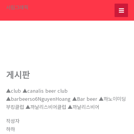
콘
서림그래픽
텐
츠
로
건
너
뛰
기
게시판
▲club ▲canalis beer club
▲barbeerso6NguyenHoang ▲Bar beer ▲하노이미딩
부킹클럽 ▲까날리스비어클럽 ▲까날리스비어
작성자
하하