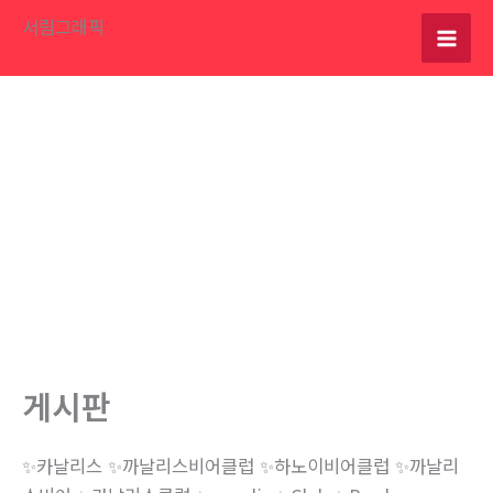
콘
서림그래픽
텐
츠
로
건
너
뛰
기
게시판
✨카날리스 ✨까날리스비어클럽 ✨하노이비어클럽 ✨까날리