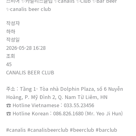
스비어 ✨카날리스클럽 ✨canalis ✨Club ✨Bar beer
✨canalis beer club
작성자
하하
작성일
2026-05-28 16:28
조회
45
CANALIS BEER CLUB
주소 : Tầng 1- Tòa nhà Dolphin Plaza, số 6 Nuyễn
Hoàng, P. Mỹ Đình 2, Q. Nam Từ Liêm, HN
☎ Hotline Vietnamese : 033.55.23456
☎ Hotline Korean : 086.826.1680 (Mr. Yeo Ji Hun)
#canalis #canalisbeerclub #beerclub #barclub