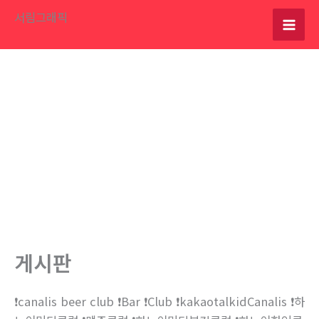
콘
서림그래픽
텐
츠
로
건
너
뛰
기
게시판
❗canalis beer club ❗Bar ❗Club ❗kakaotalkidCanalis ❗하