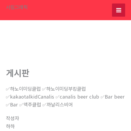
콘
서림그래픽
텐
츠
로
건
너
뛰
기
게시판
✅하노이미딩클럽 ✅하노이미딩부킹클럽
✅kakaotalkidCanalis ✅canalis beer club ✅Bar beer
✅Bar ✅맥주클럽 ✅까날리스비어
작성자
하하