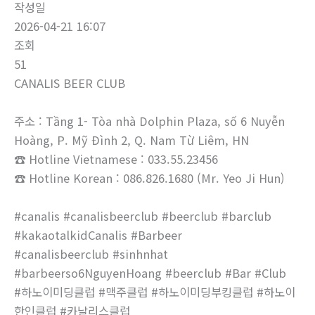
작성일
2026-04-21 16:07
조회
51
CANALIS BEER CLUB
주소 : Tầng 1- Tòa nhà Dolphin Plaza, số 6 Nuyễn
Hoàng, P. Mỹ Đình 2, Q. Nam Từ Liêm, HN
☎ Hotline Vietnamese : 033.55.23456
☎ Hotline Korean : 086.826.1680 (Mr. Yeo Ji Hun)
#canalis #canalisbeerclub #beerclub #barclub
#kakaotalkidCanalis #Barbeer
#canalisbeerclub #sinhnhat
#barbeerso6NguyenHoang #beerclub #Bar #Club
#하노이미딩클럽 #맥주클럽 #하노이미딩부킹클럽 #하노이
한인클럽 #카날리스클럽