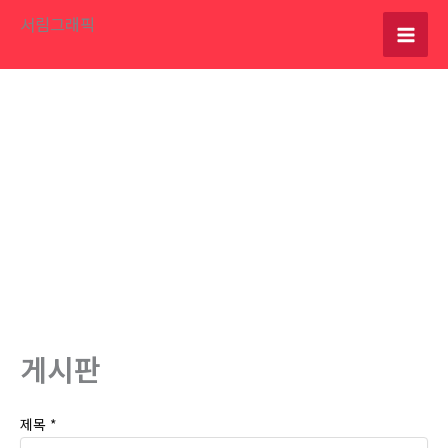
콘
서림그래픽
텐
츠
로
건
너
뛰
기
게시판
제목
*