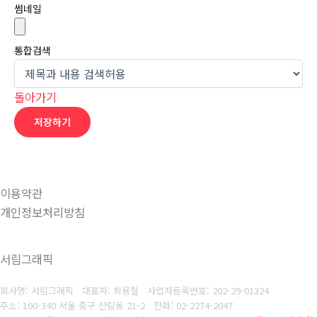
썸네일
통합검색
돌아가기
저장하기
이용약관
개인정보처리방침
서림그래픽
회사명: 서림그래픽 대표자: 최용철
사업자등록번호: 202-29-01324
주소: 100-340 서울 중구 산림동 21-2
전화: 02-2274-2047