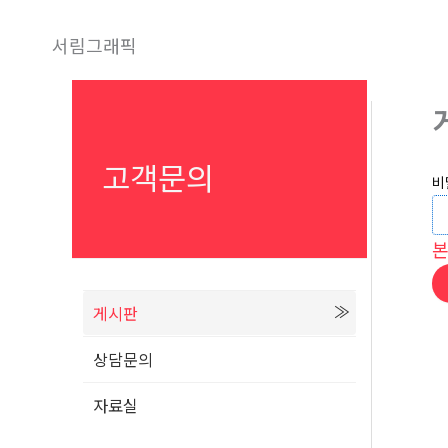
콘
텐
서림그래픽
츠
로
건
너
고객문의
비
뛰
기
게시판
상담문의
자료실