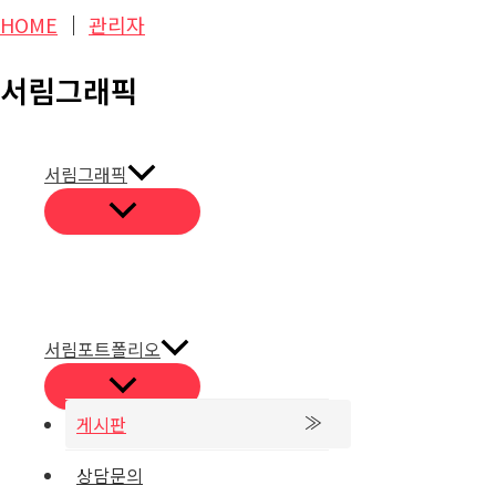
콘
HOME
│
관리자
텐
서림그래픽
츠
로
게시판
건
서림그래픽
너
비밀번호
뛰
고객문의
기
본문보기
목록보
서림포트폴리오
비밀번호 확인
게시판
상담문의