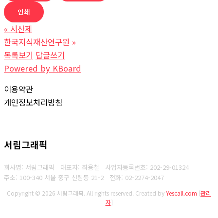
인쇄
«
시산제
한국지식재산연구원
»
목록보기
답글쓰기
Powered by KBoard
이용약관
개인정보처리방침
서림그래픽
회사명: 서림그래픽 대표자: 최용철
사업자등록번호: 202-29-01324
주소: 100-340 서울 중구 산림동 21-2
전화: 02-2274-2047
Copyright © 2026 서림그래픽. All rights reserved.
Created by
Yescall.com
[
관리
자
]