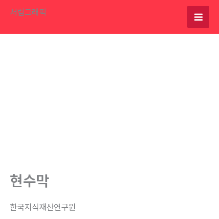
콘
서림그래픽
텐
츠
로
건
너
뛰
기
현수막
한국지식재산연구원